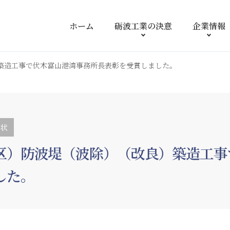
ホーム
砺波工業の
決意
企業情報
築造工事で伏木富山港湾事務所長表彰を受賞しました。
謝状
区）防波堤（波除）（改良）築造工事
した。