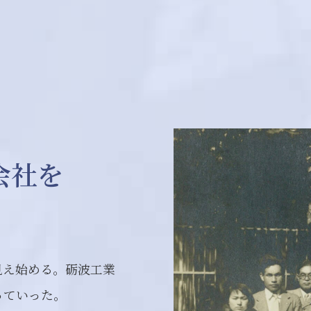
会社を
見え始める。砺波工業
っていった。