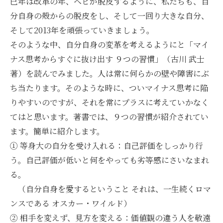
巳年は改革の年、ヘビが脱皮するように、私たちも、自
分自身の殻からの脱皮をし、そして一回り大きな自分、
そして2013年を頑張っていきましょう。
そのような中、自分自身の変革を考えるようにと「マイ
ナス思考からすぐに抜け出す ９つの習慣」（古川 武士
著）を読んでみました。人は常に何らかの壁や障害にぶ
ち当たります。そのような時に、ついマイナス思考に陥
りやすいのですが、それを常にプラスに考えていかなく
てはと思います。著書では、９つの習慣が紹介されてい
ます。簡単に紹介します。
① 等身大の自分を受け入れる：自己評価をしっかり行
う。自己評価が低いと何をやっても劣等感にさいなまれ
る。
（自分自身を愛するということ それは、一生続くロマ
ンスである オスカー・ワイルド）
② 相手を変えず、見方を変える：価値観の違う人を敬遠