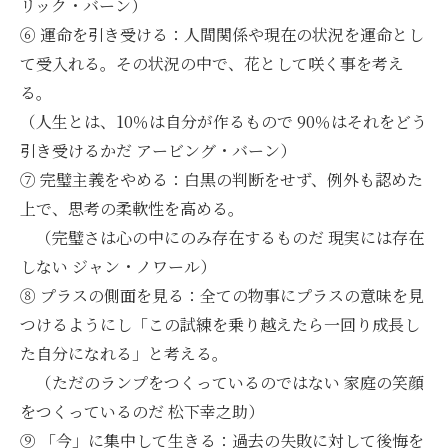
リック・バーン）
⑥ 運命を引き受ける：人間関係や現在の状況を運命とし
て受入れる。その状況の中で、花として咲く事を考え
る。
（人生とは、10％は自分が作るもので 90％はそれをどう
引き受けるかだ アービング・バーン）
⑦ 完璧主義をやめる：白黒の判断をせず、例外も認めた
上で、思考の柔軟性を高める。
（完璧さは心の中にのみ存在するものだ 現実には存在
しない ジャン・ノワール）
⑧ プラスの側面を見る：全ての物事にプラスの意味を見
つけるようにし「この試練を乗り越えたら一回り成長し
た自分になれる」と考える。
（ただのランプをつくっているのではない 家庭の笑顔
をつくっているのだ 松下幸之助）
⑨ 「今」に集中して生きる：過去の失敗に対して後悔を