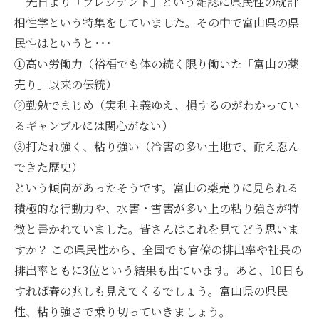
先日より「プレジデント」という雑誌に県民性の統計
相性学という特集をしていました。その中で富山県の県
民性はというと･･･
①高い労働力（裕福でも体の続く限り働いた「富山の薬
売り」以来の伝統）
②勤勉でまじめ（実利主義ゆえ、損するのがわかってい
るギャンブルには関心がない）
③打たれ強く、粘り強い（冷害の多い土地で、耐え忍ん
できた歴史）
という傾向があったそうです。富山の薬売りに見られる
積極的な行動力や、水害・雪害が多い上の粘り強さが特
徴と書かれていました。皆さんはこれを見てどう思いま
すか？ この県民性から、全国でも官僚の排出率や社長の
排出率ともに3位という結果も出ています。あと、10日も
すれば春の兆しも見えてくるでしょう。富山県の県民
性、粘り強さで乗り切っていきましょう。