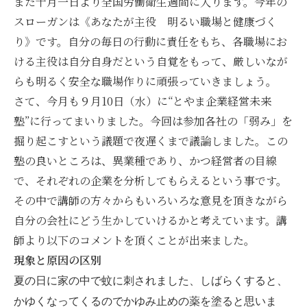
また十月一日より全国労働衛生週間に入ります。今年の
スローガンは《あなたが主役 明るい職場と健康づく
り》です。自分の毎日の行動に責任をもち、各職場にお
ける主役は自分自身だという自覚をもって、厳しいなが
らも明るく安全な職場作りに頑張っていきましょう。
さて、今月も９月10日（水）に“とやま企業経営未来
塾”に行ってまいりました。今回は参加各社の「弱み」を
掘り起こすという議題で夜遅くまで議論しました。この
塾の良いところは、異業種であり、かつ経営者の目線
で、それぞれの企業を分析してもらえるという事です。
その中で講師の方々からもいろいろな意見を頂きながら
自分の会社にどう生かしていけるかと考えています。講
師より以下のコメントを頂くことが出来ました。
現象と原因の区別
夏の日に家の中で蚊に刺されました、しばらくすると、
かゆくなってくるのでかゆみ止めの薬を塗ると思いま