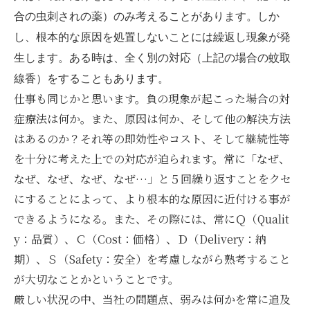
合の虫刺されの薬）のみ考えることがあります。しか
し、根本的な原因を処置しないことには繰返し現象が発
生します。ある時は、全く別の対応（上記の場合の蚊取
線香）をすることもあります。
仕事も同じかと思います。負の現象が起こった場合の対
症療法は何か。また、原因は何か、そして他の解決方法
はあるのか？それ等の即効性やコスト、そして継続性等
を十分に考えた上での対応が迫られます。常に「なぜ、
なぜ、なぜ、なぜ、なぜ…」と５回繰り返すことをクセ
にすることによって、より根本的な原因に近付ける事が
できるようになる。また、その際には、常にＱ（Qualit
y：品質）、Ｃ（Cost：価格）、Ｄ（Delivery：納
期）、Ｓ（Safety：安全）を考慮しながら熟考すること
が大切なことかということです。
厳しい状況の中、当社の問題点、弱みは何かを常に追及