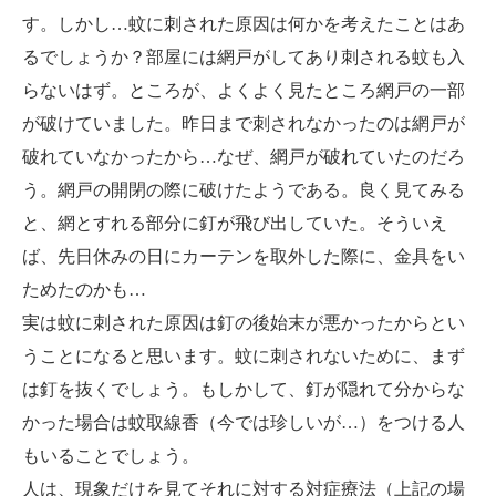
す。しかし…蚊に刺された原因は何かを考えたことはあ
るでしょうか？部屋には網戸がしてあり刺される蚊も入
らないはず。ところが、よくよく見たところ網戸の一部
が破けていました。昨日まで刺されなかったのは網戸が
破れていなかったから…なぜ、網戸が破れていたのだろ
う。網戸の開閉の際に破けたようである。良く見てみる
と、網とすれる部分に釘が飛び出していた。そういえ
ば、先日休みの日にカーテンを取外した際に、金具をい
ためたのかも…
実は蚊に刺された原因は釘の後始末が悪かったからとい
うことになると思います。蚊に刺されないために、まず
は釘を抜くでしょう。もしかして、釘が隠れて分からな
かった場合は蚊取線香（今では珍しいが…）をつける人
もいることでしょう。
人は、現象だけを見てそれに対する対症療法（上記の場