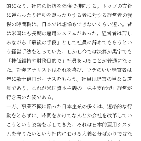
的になり、社内の抵抗を強権で排除する。トップの方針
に逆らったり行動を怠ったりする者に対する経営者の我
慢の時間軸は、日本では想像もできないくらい短い。昔
は米国にも長期の雇用システムがあった。経営者は苦し
みながら「最後の手段」として社員に辞めてもらうとい
う経営手法をとっていた。しかし今では決算が黒字でも
「株価維持や財務目的で」社員を切ることが普通になっ
た。証券アナリストはそれを喜び、ウデのいい経営者は
年に数十億円ボーナスをもらう。社員は経営の単なる道
具であり、これが米国資本主義の「株主支配型」経営が
行き着いた姿である。
一方、事業不振に陥った日本企業の多くは、短絡的な行
動をとらずに、時間をかけてなんとか会社を改革してい
こうという姿勢を示してきた。それは日本的雇用システ
ムを守りたいという社内における大義名分ばかりではな