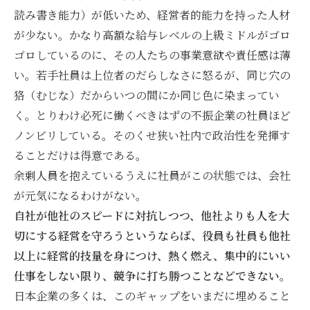
読み書き能力）が低いため、経営者的能力を持った人材
が少ない。かなり高額な給与レベルの上級ミドルがゴロ
ゴロしているのに、その人たちの事業意欲や責任感は薄
い。若手社員は上位者のだらしなさに怒るが、同じ穴の
狢（むじな）だからいつの間にか同じ色に染まってい
く。とりわけ必死に働くべきはずの不振企業の社員ほど
ノンビリしている。そのくせ狭い社内で政治性を発揮す
ることだけは得意である。
余剰人員を抱えているうえに社員がこの状態では、会社
が元気になるわけがない。
自社が他社のスピードに対抗しつつ、他社よりも人を大
切にする経営を守ろうというならば、役員も社員も他社
以上に経営的技量を身につけ、熱く燃え、集中的にいい
仕事をしない限り、競争に打ち勝つことなどできない。
日本企業の多くは、このギャップをいまだに埋めること