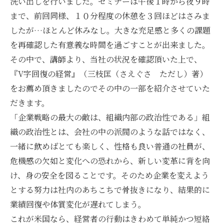
洗い出しを行いました。セミナーは午後１時から夜９時
まで、前回同様、１０分程度の休憩を３回ほどはさみま
したが…ほとんど休みなし。大きな充足感と多くの課題
を再確認した有意義な時間を過ごすことが出来ました。
その中で、講師より、当社の状況を確認頂いた上で、
『V字回復の経営』（三枝匡（さえぐさ ただし）著）
をお薦め頂きましたのでその中の一部を紹介させていた
だきます。
「企業戦略の最大の敵は、組織内部の政治性である」組
織の政治性とは、会社の中の派閥のような話ではなく、
一緒に飲めばとても楽しく、性格も良い普通の社員が、
危機感の欠如と変化への恐れから、新しい変革に背を向
け、身の安全を図ることです。そのため企業を変えよう
とする努力は社内のあちこちで骨抜きになり、結果的に
業績回復や体質変化が遅れてしまう。
これが米国なら、経営者の行動はきわめて単純かつ短絡