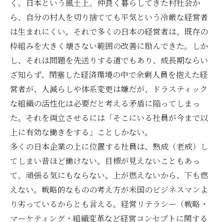
く、日本という風土上、仲良く暮らしてきた村社会か
ら、自分の村人を切り捨てても平気という冷厳な経営者
は生まれにくい。それで多くの日本の経営者は、既存の
枠組みを大きく壊さない範囲の改善に励んできた。しか
し、それは問題を先送りする道でもあり、成長期ならい
ざ知らず、閉塞した経済環境の中で余剰人員を抱えた経
営者が、人減らしや体系変更は嫌だが、ドラスティック
な組織の活性化は必要だと考える矛盾に陥ってしまっ
た。それを両立させるには「そこにいる社員が今まで以
上に有効な働きをする」ことしかない。
多くの日本企業の上に位置する社員は、熟成（老成）し
てしまい昔ほど働けない。目標が見えないこともあっ
て、頑張る気にもならない。上が燃えないから、下も燃
えない。戦略的なものの考え方が米国のビジネスマンよ
り劣っているからとも言える。経営リテラシー（戦略・
マーケティング・組織変革など経営コンセプトに関する