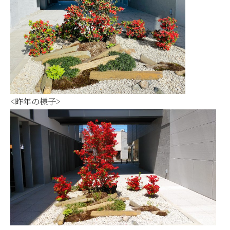
<昨年の様子>